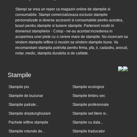
Stampi se vrea un reper ca magazin online de stampile si
consumabile. Stampi comercializeaza exclusiv stampile
personalizate si diverse accesorii si consumabile pentru acestea,
tusuri pentru stampile si tusiere stampile. Partenerii nostri in
domeniul stampilelor - Colop - ne-au acordat increderea in
acoperirea unei piete cu o cerere mare de stampile. Nu incercam sa
vindem stampile ieftine ci reusim sa vindem stampile bune. Va
recomandam stampila potrivita pentru firma, pfa, ii, cadastru, avocat,
notar, medic, stampila durabila si de calitate.
Stampile
Stampile pix
Stampile ecologice
Stampile de buzunar
Stampile timbru sec
Stampile patrate...
Stampile profesionale
Stampile dreptunghiulare
Stampile set litere si...
Pachete ieftine stampile
Stampile cu data...
Stampile rotunde de...
Stampile traducator