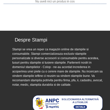
Nu aveti nici un produs in cos
Despre Stampi
Stampi se vrea un reper ca magazin online de stampile si
consumabile. Stampi comercializeaza exclusiv stampile
personalizate si diverse accesorii si consumabile pentru acestea,
tusuri pentru stampile si tusiere stampile. Partenerii nostri in
domeniul stampilelor - Colop - ne-au acordat increderea in
acoperirea unei piete cu o cerere mare de stampile. Nu incercam sa
vindem stampile ieftine ci reusim sa vindem stampile bune. Va
recomandam stampila potrivita pentru firma, pfa, ii, cadastru, avocat,
notar, medic, stampila durabila si de calitate.