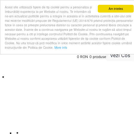
Livrare rapida in toata tara!
Oferim consultanta
Acest site utilizează fişiere de tip cookie pentru a personaliza și
Am inteles
îmbunătăți experiența ta pe Website-ul nostru. Te informăm că
gratuita!
ne-am actualizat politicile pentru a integra în acestea si în activitatea curentă a site-ului cele
0786 969 999
mai recente modificări propuse de Regulamentul (UE) 2016/679 privind protecția persoanelor
fizice în ceea ce privește prelucrarea datelor cu caracter personal și privind libera circulație a
acestor date. Înainte de a continua navigarea pe Website-ul nostru te rugăm să aloci timpul
necesar pentru a citi și înțelege conținutul Politicii de Cookie. Prin continuarea navigării pe
Website-ul nostru confirmi acceptarea utilizării fişierelor de tip cookie conform Politicii de
Cookie. Nu uita totuși că poți modifica în orice moment setările acestor fişiere cookie urmând
instrucțiunile din Politica de Cookie.
More info
Vezi Cos
0 RON
0
produse