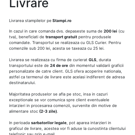
Livrare
Livrarea stampilelor pe
Stampi.ro
In cazul in care comanda dvs. depaseste suma de
200 lei
(cu
tva), beneficiati de
transport gratuit
pentru produsele
comandate. Transportul se realizeaza cu GLS Curier. Pentru
comenzile sub 200 lei, acesta se taxeaza cu 25 lei.
Livrarea se realizeaza cu firma de curierat
GLS
, durata
transportului este de
24 de ore
din momentul validarii graficii
personalizate de catre client. GLS ofera acoperire nationala,
astfel ca termenul de livrare este acelasi indiferent de adresa
destinatarului.
Majoritatea produselor se afla pe stoc, insa in cazuri
exceptionale se vor comunica spre client eventualele
intarzieri in procesarea comenzii, survenite din motive de
alimentare stoc
(2-3 zile)
.
In perioada
sarbatorilor legale
, pot aparea intarzieri in
graficul de livrare, acestea vor fi aduse la cunostinta clientului
telefonic sau prin e-mail.