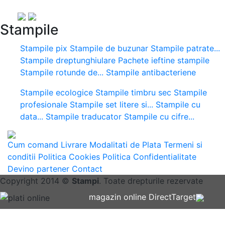
Stampile
Stampile pix
Stampile de buzunar
Stampile patrate...
Stampile dreptunghiulare
Pachete ieftine stampile
Stampile rotunde de...
Stampile antibacteriene
Stampile ecologice
Stampile timbru sec
Stampile
profesionale
Stampile set litere si...
Stampile cu
data...
Stampile traducator
Stampile cu cifre...
Cum comand
Livrare
Modalitati de Plata
Termeni si
conditii
Politica Cookies
Politica Confidentialitate
Devino partener
Contact
Copyright 2014 ©
Stampi
. Toate drepturile rezervate
magazin online DirectTarget