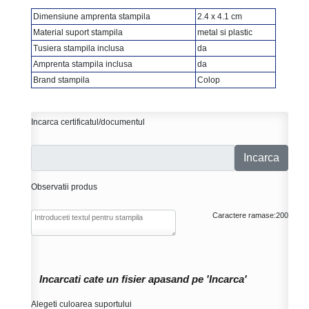
Dimensiune amprenta stampila
2.4 x 4.1 cm
Material suport stampila
metal si plastic
Tusiera stampila inclusa
da
Amprenta stampila inclusa
da
Brand stampila
Colop
Incarca certificatul/documentul
Incarca
Observatii produs
Caractere ramase:
200
Incarcati cate un fisier apasand pe 'Incarca'
Alegeti culoarea suportului