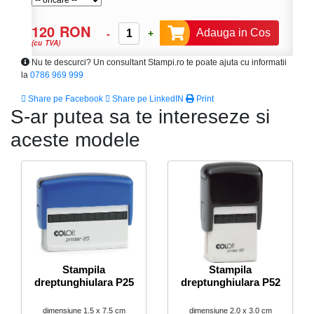
120 RON
Adauga in Cos
-
+
(cu TVA)
Nu te descurci? Un consultant Stampi.ro te poate ajuta cu informatii
la
0786 969 999
Share pe Facebook
Share pe LinkedIN
Print
S-ar putea sa te intereseze si
aceste modele
Stampila
Stampila
dreptunghiulara P25
dreptunghiulara P52
dimensiune 1.5 x 7.5 cm
dimensiune 2.0 x 3.0 cm