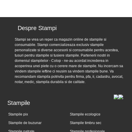
Despre Stampi
Stampi se vrea un reper ca magazin online de stampile si
consumabile. Stampi comercializeaza exclusiv stampile
personalizate si diverse accesorii si consumabile pentru acestea,
tusuri pentru stampile si tusiere stampile. Partenerii nostri in
domeniul stampilelor - Colop - ne-au acordat increderea in
acoperirea unei piete cu o cerere mare de stampile. Nu incercam sa
vindem stampile ieftine ci reusim sa vindem stampile bune. Va
recomandam stampila potrivita pentru firma, pfa, ii, cadastru, avocat,
notar, medic, stampila durabila si de calitate.
Stampile
Stampile pix
Stampile ecologice
Stampile de buzunar
Stampile timbru sec
Stampile patrate...
Stampile profesionale