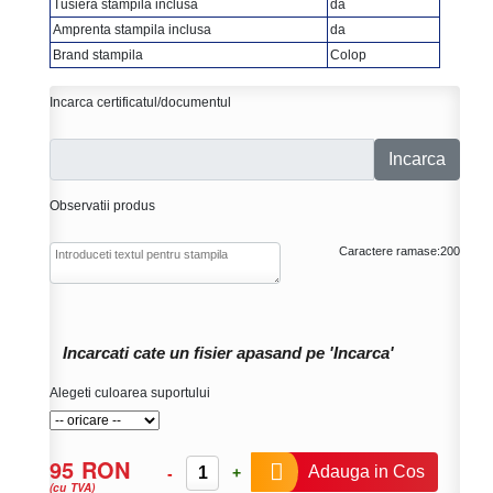
Tusiera stampila inclusa
da
Amprenta stampila inclusa
da
Brand stampila
Colop
Incarca certificatul/documentul
Incarca
Observatii produs
Caractere ramase:
200
Incarcati cate un fisier apasand pe 'Incarca'
Alegeti culoarea suportului
95 RON
Adauga in Cos
-
+
(cu TVA)