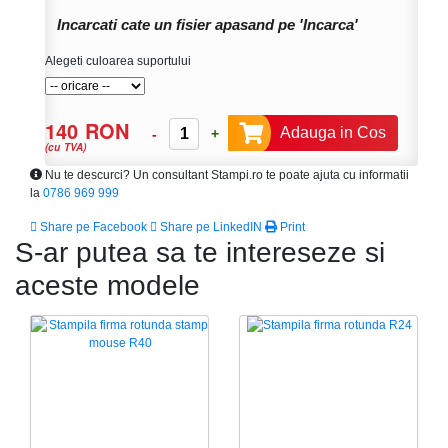
Incarcati cate un fisier apasand pe 'Incarca'
Alegeti culoarea suportului
140 RON
Adauga in Cos
-
+
(cu TVA)
Nu te descurci? Un consultant Stampi.ro te poate ajuta cu informatii
la
0786 969 999
Share pe Facebook
Share pe LinkedIN
Print
S-ar putea sa te intereseze si
aceste modele